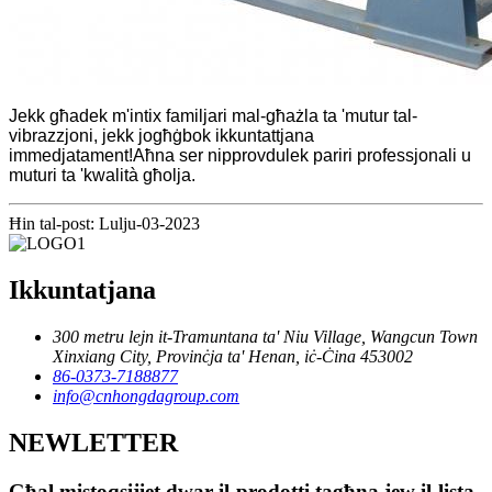
Jekk għadek m'intix familjari mal-għażla ta 'mutur tal-
vibrazzjoni, jekk jogħġbok ikkuntattjana
immedjatament!Aħna ser nipprovdulek pariri professjonali u
muturi ta 'kwalità għolja.
Ħin tal-post: Lulju-03-2023
Ikkuntatjana
300 metru lejn it-Tramuntana ta' Niu Village, Wangcun Town
Xinxiang City, Provinċja ta' Henan, iċ-Ċina 453002
86-0373-7188877
info@cnhongdagroup.com
NEWLETTER
Għal mistoqsijiet dwar il-prodotti tagħna jew il-lista