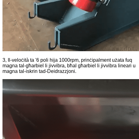
3, Il-veloċità ta '6 poli hija 1000rpm, prinċipalment użata fuq
magna tal-għarbiel li jivvibra, bħal għarbiel li jivvibra lineari u
magna tal-iskrin tad-Deidrazzjoni.