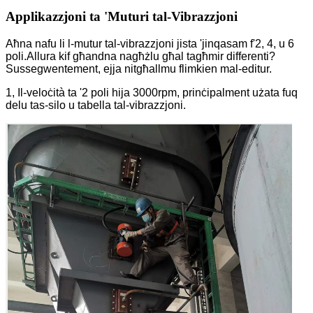
Applikazzjoni ta 'Muturi tal-Vibrazzjoni
Aħna nafu li l-mutur tal-vibrazzjoni jista 'jinqasam f'2, 4, u 6
poli.Allura kif għandna nagħżlu għal tagħmir differenti?
Sussegwentement, ejja nitgħallmu flimkien mal-editur.
1, Il-veloċità ta '2 poli hija 3000rpm, prinċipalment użata fuq
delu tas-silo u tabella tal-vibrazzjoni.