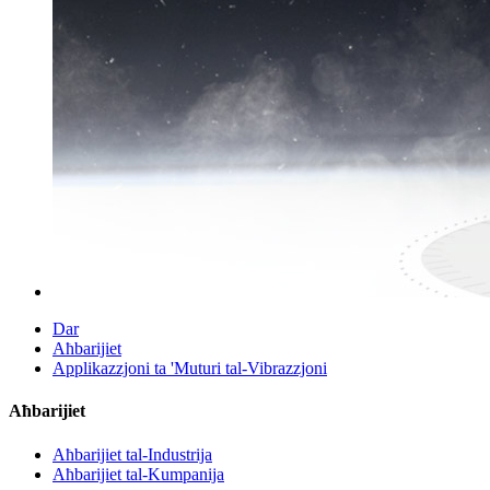
Dar
Aħbarijiet
Applikazzjoni ta 'Muturi tal-Vibrazzjoni
Aħbarijiet
Aħbarijiet tal-Industrija
Aħbarijiet tal-Kumpanija