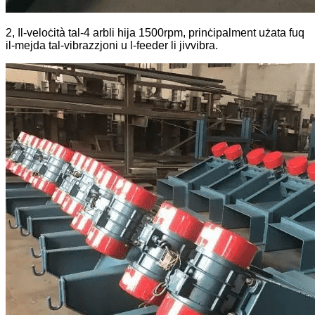
2, Il-veloċità tal-4 arbli hija 1500rpm, prinċipalment użata fuq
il-mejda tal-vibrazzjoni u l-feeder li jivvibra.