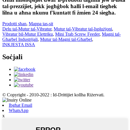
tal-prezzijiet, jekk jogħġbok ħalli l-email tiegħek
lilna u aħna nkunu f'kuntatt fi żmien 24 siegħa.
Prodotti sħan
,
Mappa tas-sit
Delu tal-Mutur tal-Vibratur
,
Mutur tal-Vibratur tal-Isplużjoni
,
Vibratur bil-Mutur Elettriku
,
Mini Trab Screw Feeder
,
Magni tal-
Għarbel Industrijali
,
Mutur tal-Magni tal-Għarbel
,
INKJESTA ISSA
Soċjali
© Copyright - 2010-2022 : Id-Drittijiet kollha Riżervati.
Ibgħat Email
WhatsApp
x