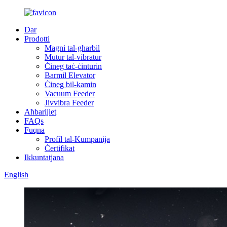
Dar
Prodotti
Magni tal-għarbil
Mutur tal-vibratur
Ċineg taċ-ċinturin
Barmil Elevator
Ċineg bil-kamin
Vacuum Feeder
Jivvibra Feeder
Aħbarijiet
FAQs
Fuqna
Profil tal-Kumpanija
Ċertifikat
Ikkuntatjana
English