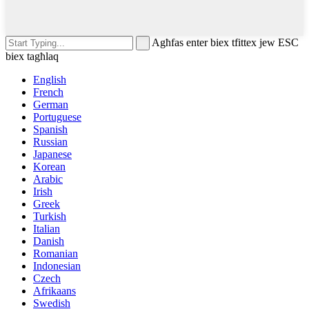
Agħfas enter biex tfittex jew ESC
biex tagħlaq
English
French
German
Portuguese
Spanish
Russian
Japanese
Korean
Arabic
Irish
Greek
Turkish
Italian
Danish
Romanian
Indonesian
Czech
Afrikaans
Swedish