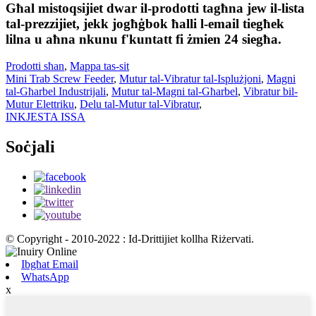
Għal mistoqsijiet dwar il-prodotti tagħna jew il-lista
tal-prezzijiet, jekk jogħġbok ħalli l-email tiegħek
lilna u aħna nkunu f'kuntatt fi żmien 24 siegħa.
Prodotti sħan
,
Mappa tas-sit
Mini Trab Screw Feeder
,
Mutur tal-Vibratur tal-Isplużjoni
,
Magni
tal-Għarbel Industrijali
,
Mutur tal-Magni tal-Għarbel
,
Vibratur bil-
Mutur Elettriku
,
Delu tal-Mutur tal-Vibratur
,
INKJESTA ISSA
Soċjali
© Copyright - 2010-2022 : Id-Drittijiet kollha Riżervati.
Ibgħat Email
WhatsApp
x