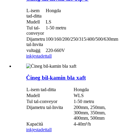
L-isem
Hongda
tad-ditta
Mudell
LS
Tul tal-
1-50 metru
conveyor
Dijametru
100/160/200/250/315/400/500/630mm
tal-Invita
vultaġġ
220-660V
inkjesta
dettall
Ċineg bil-kamin bla xaft
L-isem tad-ditta
Hongda
Mudell
WLS
Tul tal-conveyor
1-50 metru
Dijametru tal-Invita
200mm, 250mm,
300mm, 350mm,
400mm, 500mm
Kapaċità
4-40m
³
/h
inkjesta
dettall