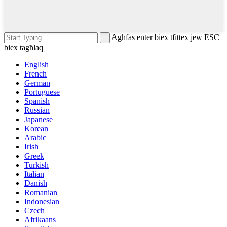
Agħfas enter biex tfittex jew ESC
biex tagħlaq
English
French
German
Portuguese
Spanish
Russian
Japanese
Korean
Arabic
Irish
Greek
Turkish
Italian
Danish
Romanian
Indonesian
Czech
Afrikaans