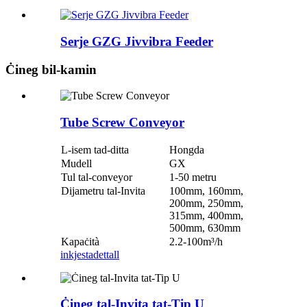
Serje GZG Jivvibra Feeder
Ċineg bil-kamin
Tube Screw Conveyor
L-isem tad-ditta
Hongda
Mudell
GX
Tul tal-conveyor
1-50 metru
Dijametru tal-Invita
100mm, 160mm,
200mm, 250mm,
315mm, 400mm,
500mm, 630mm
Kapaċità
2.2-100m³/h
inkjesta
dettall
Ċineg tal-Invita tat-Tip U