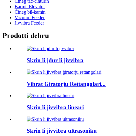
Ċineg taċ-ċinturin
Barmil Elevator
Ċineg bil-kamin
Vacuum Feeder
Jivvibra Feeder
Prodotti dehru
Skrin li jdur li jivvibra
Vibrat Giratorju Rettangolari...
Skrin li jivvibra lineari
Skrin li jivvibra ultrasoniku