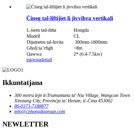
Ċineg tal-liftijiet li jivvibra vertikali
L-isem tad-ditta
Hongda
Mudell
CL
Dijametru tal-Invita
300mm-1800mm
Għoli ta 'rfigħ
<8m
Qawwa
2* (0.4-7.5kw)
inkjesta
dettall
Ikkuntatjana
300 metru lejn it-Tramuntana ta' Niu Village, Wangcun Town
Xinxiang City, Provinċja ta' Henan, iċ-Ċina 453002
86-0373-7188877
info@cnhongdagroup.com
NEWLETTER