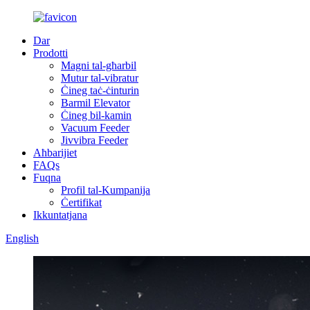
Dar
Prodotti
Magni tal-għarbil
Mutur tal-vibratur
Ċineg taċ-ċinturin
Barmil Elevator
Ċineg bil-kamin
Vacuum Feeder
Jivvibra Feeder
Aħbarijiet
FAQs
Fuqna
Profil tal-Kumpanija
Ċertifikat
Ikkuntatjana
English