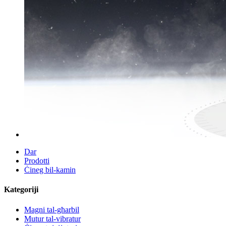
Dar
Prodotti
Ċineg bil-kamin
Kategoriji
Magni tal-għarbil
Mutur tal-vibratur